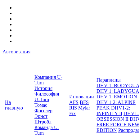
Авторизация
Компания U-
Парапланы
Turn
DHV 1: BODYGU
История
DHV 1: LADYGU
Философия
Инновации
DHV 1: EMOTION
U-Turn
На
AFS
BFS
DHV 1-2: ALPINE
Томас
главную
RIS
Mylar
PEAK
DHV1-2:
Фосслер
Fix
INFINITY II
DHV1-
Эрнст
OBSESSION II
DHV
Штробл
FREE FORCE NE
Команда U-
EDITION
Распрода
Turn