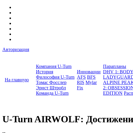
Авторизация
Компания U-Turn
Парапланы
История
Инновации
DHV 1: BO
Философия U-Turn
AFS
BFS
LADYGUAR
На главную
Томас Фосслер
RIS
Mylar
ALPINE PEA
Эрнст Штробл
Fix
2: OBSESSION
Команда U-Turn
EDITION
Рас
U-Turn AIRWOLF: Достижения 