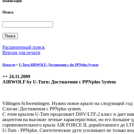
Навигация
Поиск
Расширенный поиск
Версия для печати
Новости
»
U-Turn AIRWOLF: Достижения с the PPNplus System
++ 24.11.2009
AIRWOLF by U-Turn: Достижения с PPNplus System
Villingen-Schwenningen. Нужно новое крыло на следующий год
Слоган: Достижения с PPNplus system.
С этим крылом U-Turn продолжает DHV/LTF-2 класс и дает на
акцентом на высокие летные характеристики, но его большое у
соревновательного крыла AIR FORCE II, доработанного до LTF
U-Turn - PPNplus. Синтетические дуги усиливают не только во