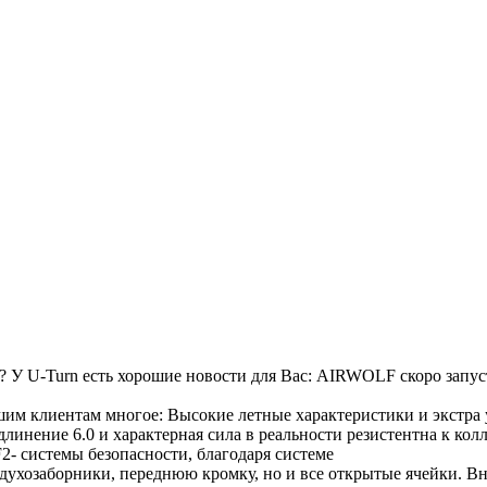
 ? У U-Turn есть хорошие новости для Вас: AIRWOLF скоро запу
шим клиентам многое: Высокие летные характеристики и экстра
длинение 6.0 и характерная сила в реальности резистентна к к
2- системы безопасности, благодаря системе
здухозаборники, переднюю кромку, но и все открытые ячейки. В