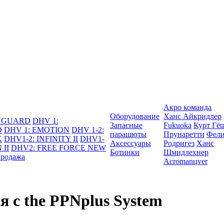
Акро команда
Оборудование
Ханс Айкридлер
DYGUARD
DHV 1:
Запасные
Fukuoka
Курт Гё
D
DHV 1: EMOTION
DHV 1-2:
парашюты
Прунаретти
Фели
K
DHV1-2: INFINITY II
DHV1-
Аксессуары
Родригез
Ханс
 II
DHV2: FREE FORCE NEW
Ботинки
Шмидлехнер
продажа
Acromanцver
с the PPNplus System