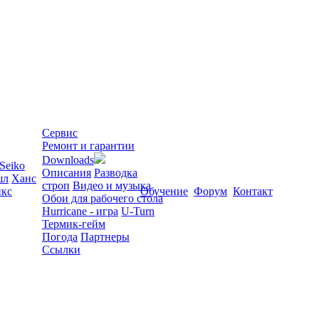
Сервис
Ремонт и гарантии
Downloads
Seiko
Описания
Разводка
шл
Ханс
строп
Видео и музыка
кс
Обучение
Форум
Контакт
Обои для рабочего стола
Hurricane - игра
U-Turn
Термик-гейм
Погода
Партнеры
Ссылки