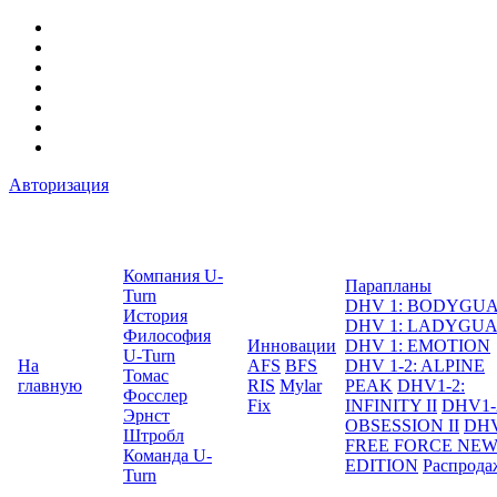
Авторизация
Компания U-
Парапланы
Turn
DHV 1: BODYGU
История
DHV 1: LADYGU
Философия
Инновации
DHV 1: EMOTION
U-Turn
На
AFS
BFS
DHV 1-2: ALPINE
Томас
главную
RIS
Mylar
PEAK
DHV1-2:
Фосслер
Fix
INFINITY II
DHV1-
Эрнст
OBSESSION II
DHV
Штробл
FREE FORCE NE
Команда U-
EDITION
Распрода
Turn