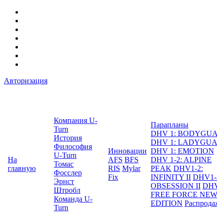
Авторизация
Компания U-
Парапланы
Turn
DHV 1: BODYGU
История
DHV 1: LADYGU
Философия
Инновации
DHV 1: EMOTION
U-Turn
На
AFS
BFS
DHV 1-2: ALPINE
Томас
главную
RIS
Mylar
PEAK
DHV1-2:
Фосслер
Fix
INFINITY II
DHV1-
Эрнст
OBSESSION II
DHV
Штробл
FREE FORCE NE
Команда U-
EDITION
Распрода
Turn