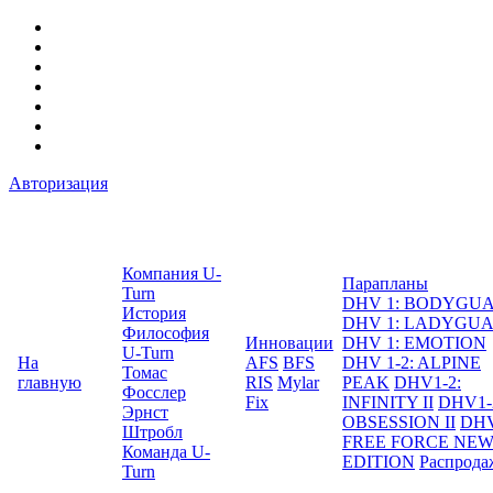
Авторизация
Компания U-
Парапланы
Turn
DHV 1: BODYGU
История
DHV 1: LADYGU
Философия
Инновации
DHV 1: EMOTION
U-Turn
На
AFS
BFS
DHV 1-2: ALPINE
Томас
главную
RIS
Mylar
PEAK
DHV1-2:
Фосслер
Fix
INFINITY II
DHV1-
Эрнст
OBSESSION II
DHV
Штробл
FREE FORCE NE
Команда U-
EDITION
Распрода
Turn