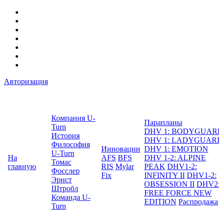
Авторизация
Компания U-
Парапланы
Turn
DHV 1: BODYGUAR
История
DHV 1: LADYGUAR
Философия
Инновации
DHV 1: EMOTION
U-Turn
На
AFS
BFS
DHV 1-2: ALPINE
Томас
главную
RIS
Mylar
PEAK
DHV1-2:
Фосслер
Fix
INFINITY II
DHV1-2:
Эрнст
OBSESSION II
DHV2
Штробл
FREE FORCE NEW
Команда U-
EDITION
Распродажа
Turn