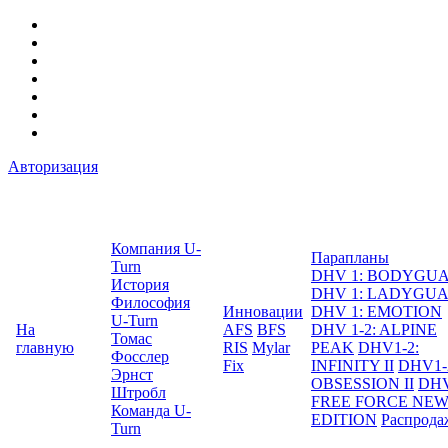
Авторизация
Компания U-
Парапланы
Turn
DHV 1: BODYGU
История
DHV 1: LADYGU
Философия
Инновации
DHV 1: EMOTION
U-Turn
На
AFS
BFS
DHV 1-2: ALPINE
Томас
главную
RIS
Mylar
PEAK
DHV1-2:
Фосслер
Fix
INFINITY II
DHV1-
Эрнст
OBSESSION II
DHV
Штробл
FREE FORCE NE
Команда U-
EDITION
Распрода
Turn