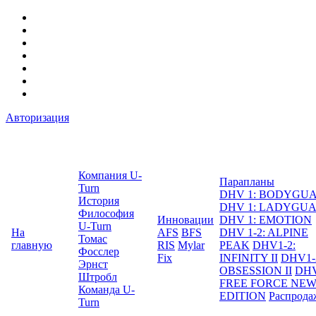
Авторизация
Компания U-
Парапланы
Turn
DHV 1: BODYGU
История
DHV 1: LADYGU
Философия
Инновации
DHV 1: EMOTION
U-Turn
На
AFS
BFS
DHV 1-2: ALPINE
Томас
главную
RIS
Mylar
PEAK
DHV1-2:
Фосслер
Fix
INFINITY II
DHV1-
Эрнст
OBSESSION II
DHV
Штробл
FREE FORCE NE
Команда U-
EDITION
Распрода
Turn