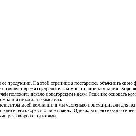
 ее продукции. На этой странице я постараюсь объяснить свою
не позволяет время соучредителя компьютерной компании. Хорошо
учай положить начало новаторским идеям. Решение основать ком
омпания никогда не мыслила.
 клиентом моей компании и мы частенько присматривали для не
ршались разговорами о парапланах. Однажды я рассказал о свое
ячи разговоров с пилотами.