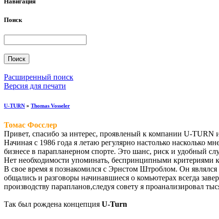
Навигация
Поиск
Расширенный поиск
Версия для печати
U-TURN
»
Thomas Vosseler
Томас Фосслер
Привет, спасибо за интерес, проявленый к компании U-TURN и
Начиная с 1986 года я летаю регулярно настолько насколько м
бизнесе в парапланерном спорте. Это шанс, риск и удобный сл
Нет необходимости упоминать, беспринципными критериями к
В свое время я познакомился с Эрнстом Штроблом. Он являлся
общались и разговоры начинавшиеся о комьютерах всегда заве
производству парапланов,следуя совету я проанализировал тыс
Так был рождена концепция
U-Turn