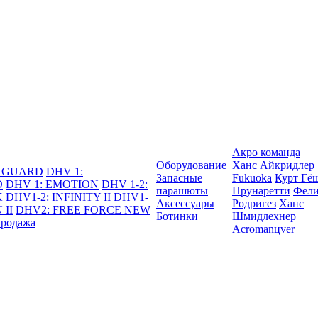
Акро команда
Оборудование
Ханс Айкридлер
DYGUARD
DHV 1:
Запасные
Fukuoka
Курт Гё
D
DHV 1: EMOTION
DHV 1-2:
парашюты
Прунаретти
Фели
K
DHV1-2: INFINITY II
DHV1-
Аксессуары
Родригез
Ханс
 II
DHV2: FREE FORCE NEW
Ботинки
Шмидлехнер
продажа
Acromanцver