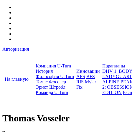
Авторизация
Компания U-Turn
Парапланы
История
Инновации
DHV 1: BO
Философия U-Turn
AFS
BFS
LADYGUAR
На главную
Томас Фосслер
RIS
Mylar
ALPINE PEA
Эрнст Штробл
Fix
2: OBSESSION
Команда U-Turn
EDITION
Рас
Thomas Vosseler