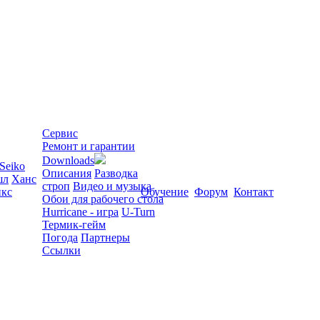
Сервис
Ремонт и гарантии
Downloads
Seiko
Описания
Разводка
шл
Ханс
строп
Видео и музыка
кс
Обучение
Форум
Контакт
Обои для рабочего стола
Hurricane - игра
U-Turn
Термик-гейм
Погода
Партнеры
Ссылки