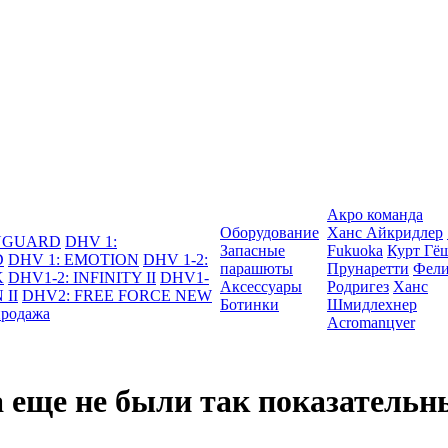
Акро команда
Оборудование
Ханс Айкридлер
DYGUARD
DHV 1:
Запасные
Fukuoka
Курт Гё
D
DHV 1: EMOTION
DHV 1-2:
парашюты
Прунаретти
Фели
K
DHV1-2: INFINITY II
DHV1-
Аксессуары
Родригез
Ханс
 II
DHV2: FREE FORCE NEW
Ботинки
Шмидлехнер
продажа
Acromanцver
 еще не были так показательн