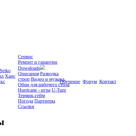
Сервис
Ремонт и гарантии
Downloads
Seiko
Описания
Разводка
шл
Ханс
строп
Видео и музыка
кс
Обучение
Форум
Контакт
Обои для рабочего стола
Hurricane - игра
U-Turn
Термик-гейм
Погода
Партнеры
Ссылки
ы