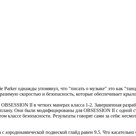
e Parker однажды упомянул, что "писать о музыке" это как "танц
азимую скоростью и безопасность, которые обеспечивает крыло.
 OBSESSION II в четких манерах класса 1-2. Завершенная разра
плану. Они были модифицированы для OBSESSION II с одной сто
ом классе безопасности. Результаты говорят сами за себя: несмо
а с аэродинамической подвеской глайд равен 9.5. Что касательн