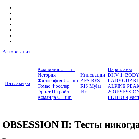
Авторизация
Компания U-Turn
Парапланы
История
Инновации
DHV 1: BO
Философия U-Turn
AFS
BFS
LADYGUAR
На главную
Томас Фосслер
RIS
Mylar
ALPINE PEA
Эрнст Штробл
Fix
2: OBSESSION
Команда U-Turn
EDITION
Рас
OBSESSION II: Тесты никогда