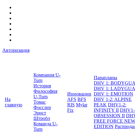
Авторизация
Компания U-
Парапланы
Turn
DHV 1: BODYGU
История
DHV 1: LADYGU
Философия
Инновации
DHV 1: EMOTION
U-Turn
На
AFS
BFS
DHV 1-2: ALPINE
Томас
главную
RIS
Mylar
PEAK
DHV1-2:
Фосслер
Fix
INFINITY II
DHV1-
Эрнст
OBSESSION II
DHV
Штробл
FREE FORCE NE
Команда U-
EDITION
Распрода
Turn