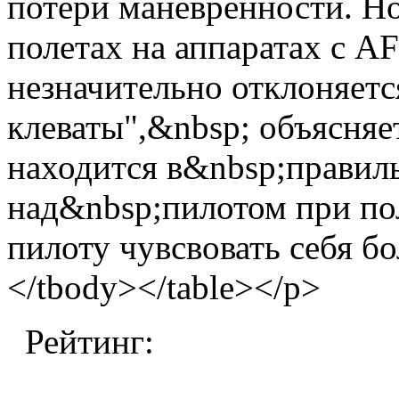
потери маневренности. Н
полетах на аппаратах с A
незначительно отклоняетс
клеваты",&nbsp; объясняе
находится в&nbsp;правил
над&nbsp;пилотом при пол
пилоту чувсвовать себя бо
</tbody></table></p>
Рейтинг: