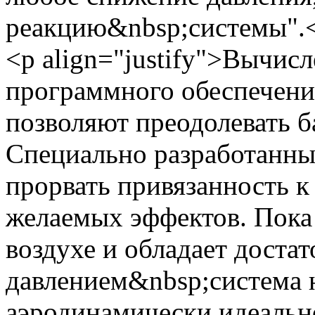
реакцию&nbsp;системы".
<p align="justify">Вычис
программного обеспечени
позволяют преодолевать б
Специально разработанны
прорвать привязанность к
желаемых эффектов. Пока
воздухе и обладает доста
давлением&nbsp;система н
аэродинамически идеальн