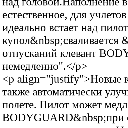
над головой.Наполнение в
естественное, для учлето
идеально встает над пило
купол&nbsp;сваливается &
отпусканий клевант BO
немедленно".</p>
<p align="justify">Новые
также автоматически улу
полете. Пилот может мед
BODYGUARD&nbsp;при оче