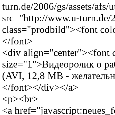
turn.de/2006/gs/assets/afs
src="http://www.u-turn.de/20
class="prodbild"><font co
</font>
<div align="center"><font
size="1">Видеоролик о р
(AVI, 12,8 MB - желатель
</font></div></a>
<p><br>
<a href="javascript:neues_f