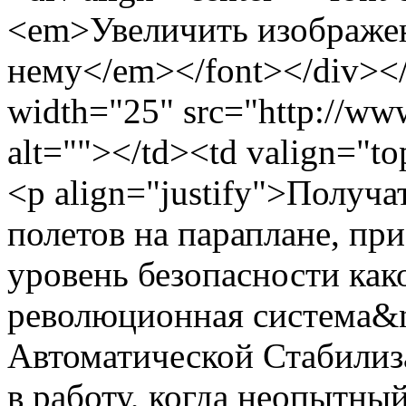
<em>Увеличить изображе
нему</em></font></div></
width="25" src="http://www
alt=""></td><td valign="to
<p align="justify">Получа
полетов на параплане, пр
уровень безопасности как
революционная система&
Автоматической Стабилиз
в работу, когда неопытны