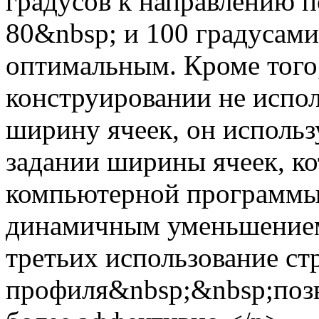
градусов к направлению п
80&nbsp; и 100 градусами
оптимальным. Кроме тог
конструировании не испо
ширину ячеек, он исполь
задании ширины ячеек, к
компьютерной программы.
динамичным уменьшением
третьих использование ст
профиля&nbsp;&nbsp;позв