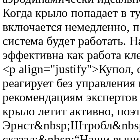
Когда крыло попадает в т
включается немедленно, п
система будет работать. 
эффективна как работа кл
<p align="justify">Купол
реагирует без управления
рекомендациям экспертов
крыло летит активно, поэ
Эрнст&nbsp;Штробл&nbsp
сказал:&nbsp;“Наши вычи