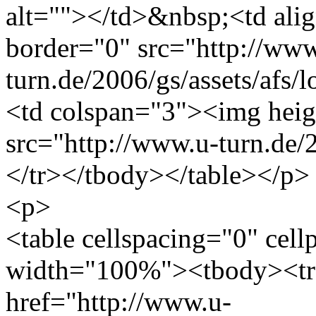
alt=""></td>&nbsp;<td ali
border="0" src="http://www
turn.de/2006/gs/assets/afs/
<td colspan="3"><img heig
src="http://www.u-turn.de/
</tr></tbody></table></p>
<p>
<table cellspacing="0" cel
width="100%"><tbody><tr
href="http://www.u-