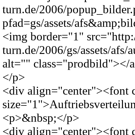
turn.de/2006/popup_bilder
pfad=gs/assets/afs&amp;bild
<img border="1" src="http
turn.de/2006/gs/assets/afs/a
alt="" class="prodbild"></
</p>
<div align="center"><font
size="1">Auftriebsverteilu
<p>&nbsp;</p>
<div align="center"><font