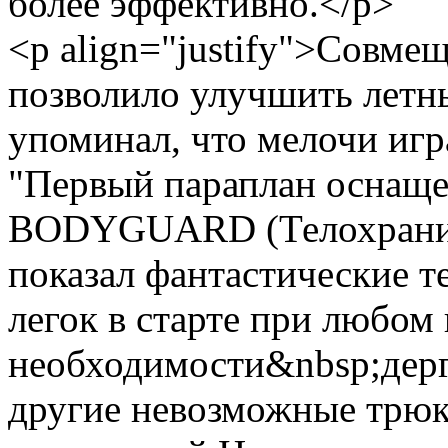
более эффективно.</p>
<p align="justify">Совме
позволило улучшить летны
упоминал, что мелочи игр
"Первый параплан оснаще
BODYGUARD (Телохраните
показал фантастические
легок в старте при любом 
необходимости&nbsp;дерг
другие невозможные трюк