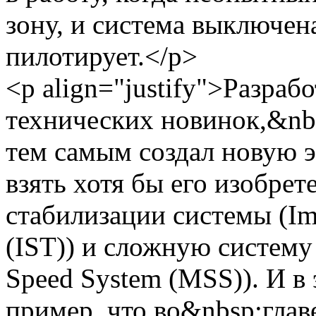
зону, и система выключена
пилотирует.</p>
<p align="justify">Разраб
технических новинок,&nb
тем самым создал новую э
взять хотя бы его изобре
стабилизации системы (Imp
(IST)) и сложную систему
Speed System (MSS)). И в
пример, что во&nbsp;глав