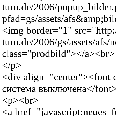
turn.de/2006/popup_bilder
pfad=gs/assets/afs&amp;bild
<img border="1" src="http
turn.de/2006/gs/assets/afs/
class="prodbild"></a><br>
</p>
<div align="center"><font
система выключена</font
<p><br>
<a href="javascript:neues_f