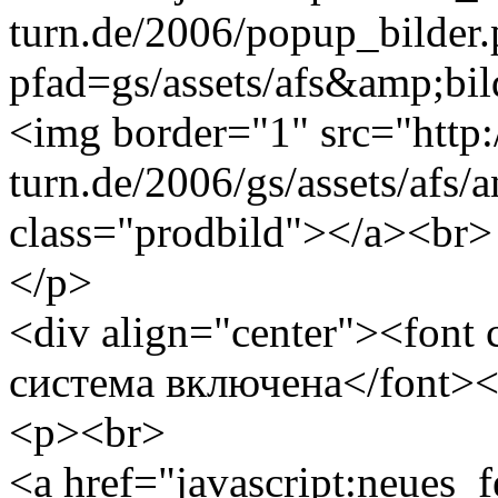
turn.de/2006/popup_bilder
pfad=gs/assets/afs&amp;bild
<img border="1" src="http
turn.de/2006/gs/assets/afs/
class="prodbild"></a><br>
</p>
<div align="center"><font
система включена</font><
<p><br>
<a href="javascript:neues_f