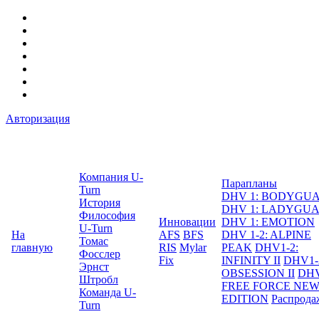
Авторизация
Компания U-
Парапланы
Turn
DHV 1: BODYGU
История
DHV 1: LADYGU
Философия
Инновации
DHV 1: EMOTION
U-Turn
На
AFS
BFS
DHV 1-2: ALPINE
Томас
главную
RIS
Mylar
PEAK
DHV1-2:
Фосслер
Fix
INFINITY II
DHV1-
Эрнст
OBSESSION II
DHV
Штробл
FREE FORCE NE
Команда U-
EDITION
Распрода
Turn