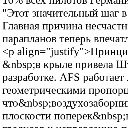
"Этот значительный шаг в
Главная причина несчастн
парапланов теперь впеча
<p align="justify">Принц
&nbsp;в крыле привела Ш
разработке. AFS работает
геометрическими пропорц
что&nbsp;воздухозаборник
плоскости поперек&nbsp;