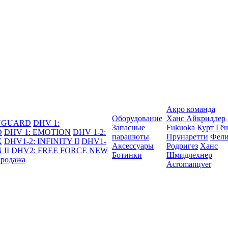
Акро команда
Оборудование
Ханс Айкридлер
DYGUARD
DHV 1:
Запасные
Fukuoka
Курт Гё
D
DHV 1: EMOTION
DHV 1-2:
парашюты
Прунаретти
Фели
K
DHV1-2: INFINITY II
DHV1-
Аксессуары
Родригез
Ханс
 II
DHV2: FREE FORCE NEW
Ботинки
Шмидлехнер
продажа
Acromanцver