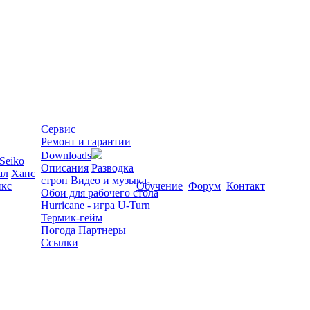
Сервис
Ремонт и гарантии
Downloads
Seiko
Описания
Разводка
шл
Ханс
строп
Видео и музыка
кс
Обучение
Форум
Контакт
Обои для рабочего стола
Hurricane - игра
U-Turn
Термик-гейм
Погода
Партнеры
Ссылки