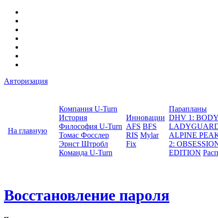
Авторизация
Компания U-Turn
Парапланы
История
Инновации
DHV 1: BO
Философия U-Turn
AFS
BFS
LADYGUAR
На главную
Томас Фосслер
RIS
Mylar
ALPINE PEA
Эрнст Штробл
Fix
2: OBSESSION
Команда U-Turn
EDITION
Рас
Восстановление пароля