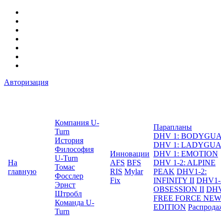
Авторизация
Компания U-
Парапланы
Turn
DHV 1: BODYGU
История
DHV 1: LADYGU
Философия
Инновации
DHV 1: EMOTION
U-Turn
На
AFS
BFS
DHV 1-2: ALPINE
Томас
главную
RIS
Mylar
PEAK
DHV1-2:
Фосслер
Fix
INFINITY II
DHV1-
Эрнст
OBSESSION II
DHV
Штробл
FREE FORCE NE
Команда U-
EDITION
Распрода
Turn