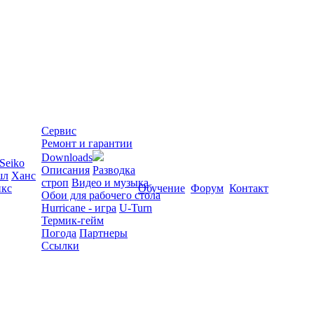
Сервис
Ремонт и гарантии
Downloads
Seiko
Описания
Разводка
шл
Ханс
строп
Видео и музыка
кс
Обучение
Форум
Контакт
Обои для рабочего стола
Hurricane - игра
U-Turn
Термик-гейм
Погода
Партнеры
Ссылки