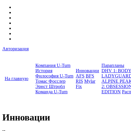
Авторизация
Компания U-Turn
Парапланы
История
Инновации
DHV 1: BO
Философия U-Turn
AFS
BFS
LADYGUAR
На главную
Томас Фосслер
RIS
Mylar
ALPINE PEA
Эрнст Штробл
Fix
2: OBSESSION
Команда U-Turn
EDITION
Рас
Инновации