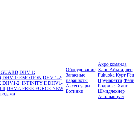
Акро команда
Оборудование
Ханс Айкридлер
DYGUARD
DHV 1:
Запасные
Fukuoka
Курт Гё
D
DHV 1: EMOTION
DHV 1-2:
парашюты
Прунаретти
Фели
K
DHV1-2: INFINITY II
DHV1-
Аксессуары
Родригез
Ханс
 II
DHV2: FREE FORCE NEW
Ботинки
Шмидлехнер
продажа
Acromanцver