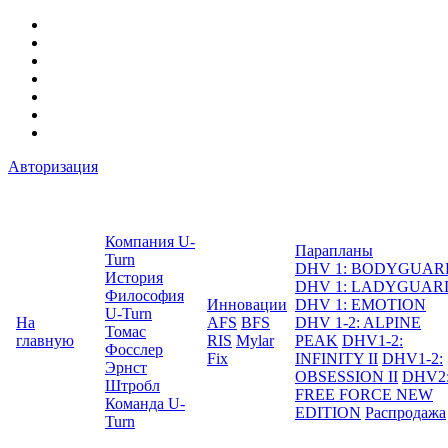
Авторизация
Компания U-
Парапланы
Turn
DHV 1: BODYGUAR
История
DHV 1: LADYGUAR
Философия
Инновации
DHV 1: EMOTION
U-Turn
На
AFS
BFS
DHV 1-2: ALPINE
Томас
главную
RIS
Mylar
PEAK
DHV1-2:
Фосслер
Fix
INFINITY II
DHV1-2:
Эрнст
OBSESSION II
DHV2
Штробл
FREE FORCE NEW
Команда U-
EDITION
Распродажа
Turn