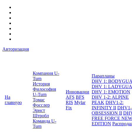
Авторизация
Компания U-
Парапланы
Turn
DHV 1: BODYGU
История
DHV 1: LADYGU
Философия
Инновации
DHV 1: EMOTION
U-Turn
На
AFS
BFS
DHV 1-2: ALPINE
Томас
главную
RIS
Mylar
PEAK
DHV1-2:
Фосслер
Fix
INFINITY II
DHV1-
Эрнст
OBSESSION II
DHV
Штробл
FREE FORCE NE
Команда U-
EDITION
Распрода
Turn