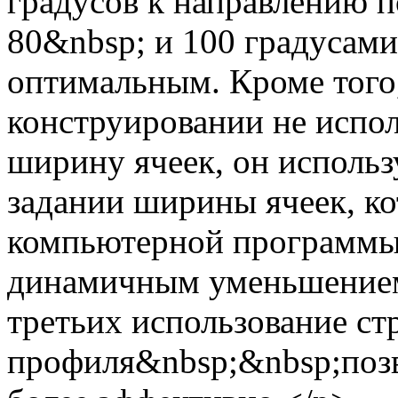
градусов к направлению п
80&nbsp; и 100 градусами
оптимальным. Кроме тог
конструировании не испо
ширину ячеек, он исполь
задании ширины ячеек, к
компьютерной программы.
динамичным уменьшением
третьих использование ст
профиля&nbsp;&nbsp;позв