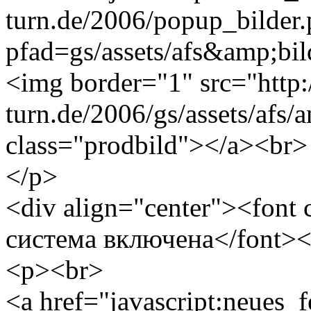
turn.de/2006/popup_bilder
pfad=gs/assets/afs&amp;bild
<img border="1" src="http
turn.de/2006/gs/assets/afs/
class="prodbild"></a><br>
</p>
<div align="center"><font
система включена</font><
<p><br>
<a href="javascript:neues_f