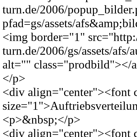
turn.de/2006/popup_bilder
pfad=gs/assets/afs&amp;bild
<img border="1" src="http
turn.de/2006/gs/assets/afs/a
alt="" class="prodbild"></
</p>
<div align="center"><font
size="1">Auftriebsverteilu
<p>&nbsp;</p>
<div align="center"><font