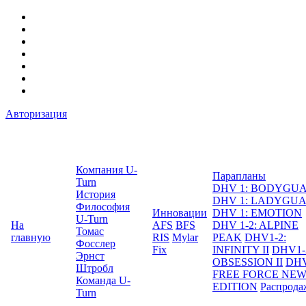
Авторизация
Компания U-
Парапланы
Turn
DHV 1: BODYGU
История
DHV 1: LADYGU
Философия
Инновации
DHV 1: EMOTION
U-Turn
На
AFS
BFS
DHV 1-2: ALPINE
Томас
главную
RIS
Mylar
PEAK
DHV1-2:
Фосслер
Fix
INFINITY II
DHV1-
Эрнст
OBSESSION II
DHV
Штробл
FREE FORCE NE
Команда U-
EDITION
Распрода
Turn