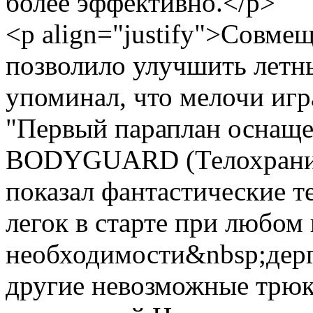
более эффективно.</p>
<p align="justify">Совме
позволило улучшить летны
упоминал, что мелочи игр
"Первый параплан оснаще
BODYGUARD (Телохраните
показал фантастические
легок в старте при любом 
необходимости&nbsp;дерг
другие невозможные трюк