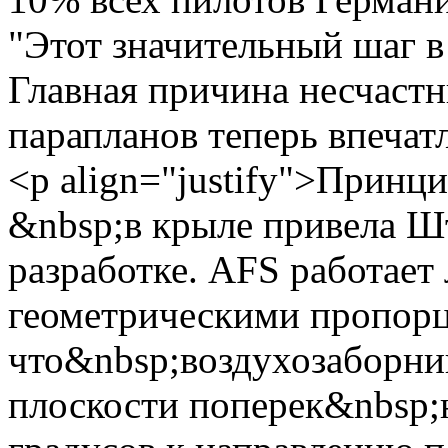
"Этот значительный шаг в
Главная причина несчастн
парапланов теперь впеча
<p align="justify">Принц
&nbsp;в крыле привела Ш
разработке. AFS работает
геометрическими пропорц
что&nbsp;воздухозаборник
плоскости поперек&nbsp;