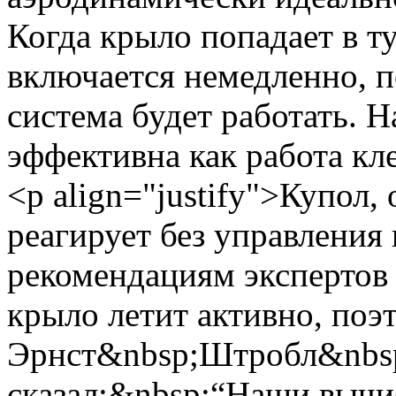
Когда крыло попадает в т
включается немедленно, п
система будет работать. 
эффективна как работа кл
<p align="justify">Купол
реагирует без управления
рекомендациям экспертов
крыло летит активно, поэ
Эрнст&nbsp;Штробл&nbsp
сказал:&nbsp;“Наши вычи