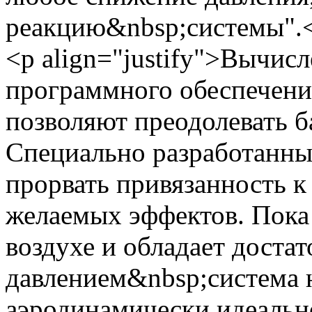
реакцию&nbsp;системы".
<p align="justify">Вычис
программного обеспечени
позволяют преодолевать б
Специально разработанны
прорвать привязанность к
желаемых эффектов. Пока
воздухе и обладает доста
давлением&nbsp;система н
аэродинамически идеальн