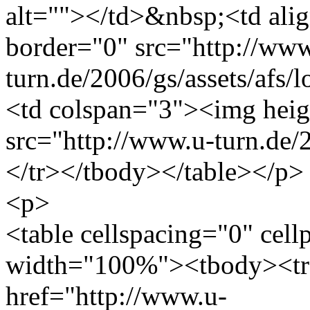
alt=""></td>&nbsp;<td ali
border="0" src="http://www
turn.de/2006/gs/assets/afs/
<td colspan="3"><img heig
src="http://www.u-turn.de/
</tr></tbody></table></p>
<p>
<table cellspacing="0" cel
width="100%"><tbody><tr
href="http://www.u-