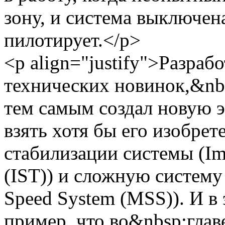
зону, и система выключена
пилотирует.</p>
<p align="justify">Разраб
технических новинок,&nb
тем самым создал новую э
взять хотя бы его изобре
стабилизации системы (Imp
(IST)) и сложную систему
Speed System (MSS)). И в
пример, что во&nbsp;глав