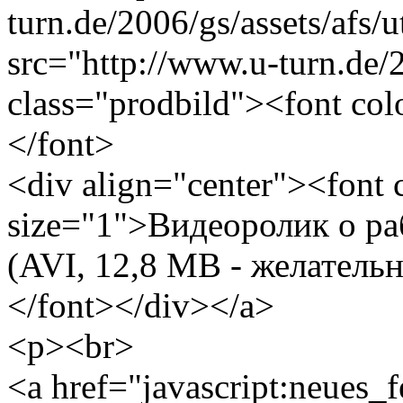
turn.de/2006/gs/assets/afs
src="http://www.u-turn.de/20
class="prodbild"><font co
</font>
<div align="center"><font
size="1">Видеоролик о р
(AVI, 12,8 MB - желатель
</font></div></a>
<p><br>
<a href="javascript:neues_f