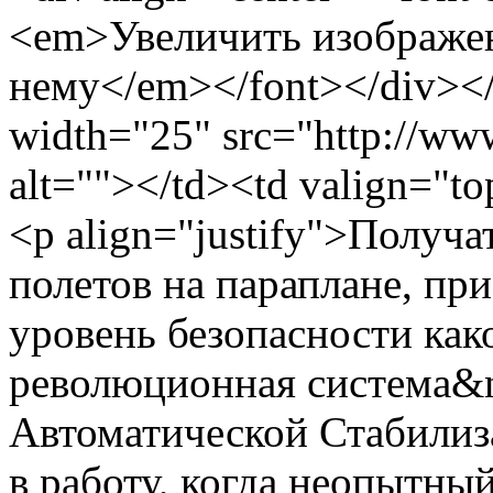
<em>Увеличить изображе
нему</em></font></div></
width="25" src="http://www
alt=""></td><td valign="to
<p align="justify">Получа
полетов на параплане, пр
уровень безопасности как
революционная система&
Автоматической Стабилиз
в работу, когда неопытны