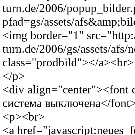
turn.de/2006/popup_bilder
pfad=gs/assets/afs&amp;bild
<img border="1" src="http
turn.de/2006/gs/assets/afs/
class="prodbild"></a><br>
</p>
<div align="center"><font
система выключена</font
<p><br>
<a href="javascript:neues_f