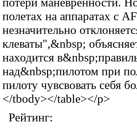
потери маневренности. Н
полетах на аппаратах с A
незначительно отклоняетс
клеваты",&nbsp; объясняе
находится в&nbsp;правил
над&nbsp;пилотом при пол
пилоту чувсвовать себя бо
</tbody></table></p>
Рейтинг: