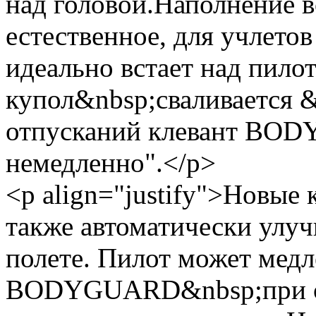
над головой.Наполнение в
естественное, для учлето
идеально встает над пило
купол&nbsp;сваливается &
отпусканий клевант BO
немедленно".</p>
<p align="justify">Новые
также автоматически улу
полете. Пилот может мед
BODYGUARD&nbsp;при оче