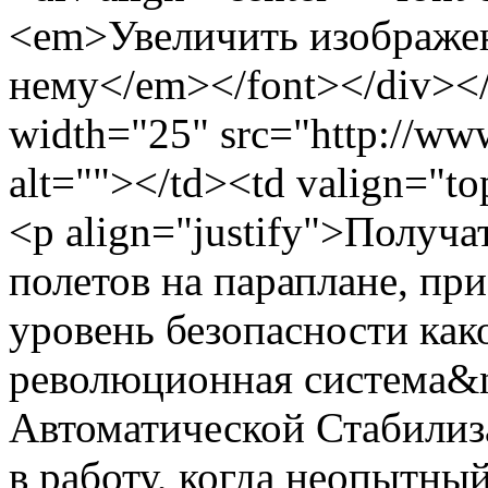
<em>Увеличить изображе
нему</em></font></div></
width="25" src="http://www
alt=""></td><td valign="to
<p align="justify">Получа
полетов на параплане, пр
уровень безопасности как
революционная система&
Автоматической Стабилиз
в работу, когда неопытны