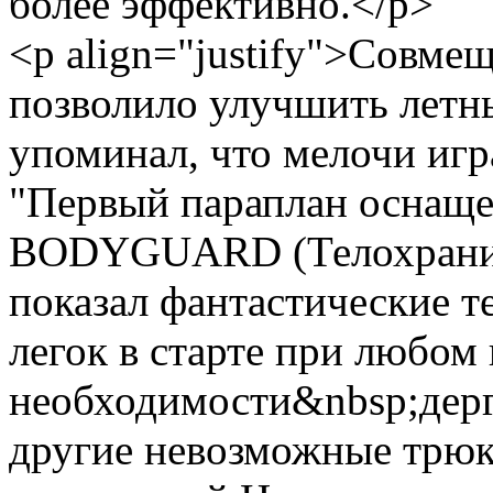
более эффективно.</p>
<p align="justify">Совме
позволило улучшить летны
упоминал, что мелочи игр
"Первый параплан оснаще
BODYGUARD (Телохраните
показал фантастические
легок в старте при любом 
необходимости&nbsp;дерг
другие невозможные трюк