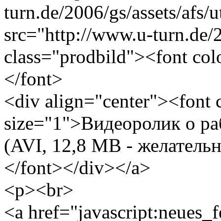
turn.de/2006/gs/assets/afs
src="http://www.u-turn.de/20
class="prodbild"><font co
</font>
<div align="center"><font
size="1">Видеоролик о р
(AVI, 12,8 MB - желатель
</font></div></a>
<p><br>
<a href="javascript:neues_f