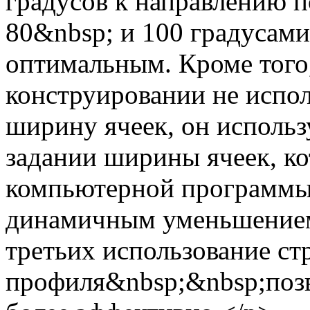
градусов к направлению п
80&nbsp; и 100 градусами
оптимальным. Кроме тог
конструировании не испо
ширину ячеек, он исполь
задании ширины ячеек, к
компьютерной программы.
динамичным уменьшением
третьих использование ст
профиля&nbsp;&nbsp;позв