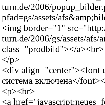
turn.de/2006/popup_bilder
pfad=gs/assets/afs&amp;bild
<img border="1" src="http
turn.de/2006/gs/assets/afs/
class="prodbild"></a><br>
</p>
<div align="center"><font
система включена</font><
<p><br>
<a href="javascript:neues_f