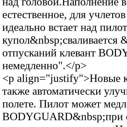
над головой.Наполнение в
естественное, для учлето
идеально встает над пило
купол&nbsp;сваливается &
отпусканий клевант BO
немедленно".</p>
<p align="justify">Новые
также автоматически улу
полете. Пилот может мед
BODYGUARD&nbsp;при оче