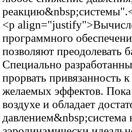
реакцию&nbsp;системы".
<p align="justify">Вычис
программного обеспечени
позволяют преодолевать б
Специально разработанны
прорвать привязанность к
желаемых эффектов. Пока
воздухе и обладает доста
давлением&nbsp;система н
аэродинамически идеальн