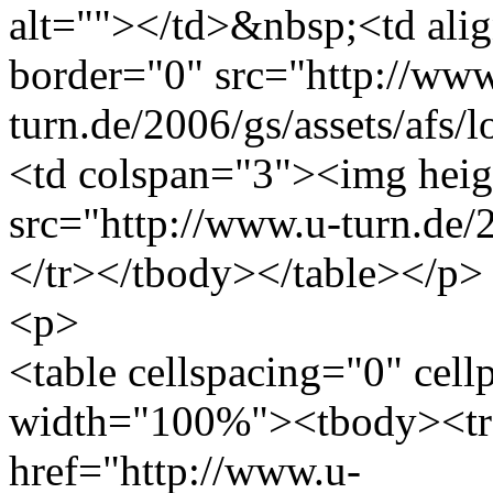
alt=""></td>&nbsp;<td ali
border="0" src="http://www
turn.de/2006/gs/assets/afs/
<td colspan="3"><img heig
src="http://www.u-turn.de/
</tr></tbody></table></p>
<p>
<table cellspacing="0" cel
width="100%"><tbody><tr
href="http://www.u-