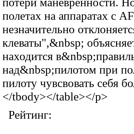
потери маневренности. Н
полетах на аппаратах с A
незначительно отклоняетс
клеваты",&nbsp; объясняе
находится в&nbsp;правил
над&nbsp;пилотом при пол
пилоту чувсвовать себя бо
</tbody></table></p>
Рейтинг: