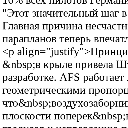
"Этот значительный шаг в
Главная причина несчастн
парапланов теперь впеча
<p align="justify">Принц
&nbsp;в крыле привела Ш
разработке. AFS работает
геометрическими пропорц
что&nbsp;воздухозаборник
плоскости поперек&nbsp;