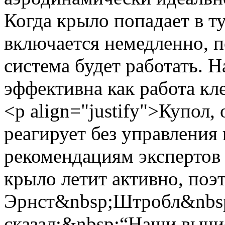
Когда крыло попадает в т
включается немедленно, п
система будет работать. 
эффективна как работа кл
<p align="justify">Купол
реагирует без управления
рекомендациям экспертов
крыло летит активно, поэ
Эрнст&nbsp;Штробл&nbsp
сказал:&nbsp;“Наши вычи