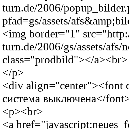
turn.de/2006/popup_bilder
pfad=gs/assets/afs&amp;bild
<img border="1" src="http
turn.de/2006/gs/assets/afs/
class="prodbild"></a><br>
</p>
<div align="center"><font
система выключена</font
<p><br>
<a href="javascript:neues_f