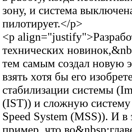
зону, и система выключена
пилотирует.</p>
<p align="justify">Разраб
технических новинок,&nb
тем самым создал новую э
взять хотя бы его изобре
стабилизации системы (Imp
(IST)) и сложную систему
Speed System (MSS)). И в
пример, что во&nbsp;глав