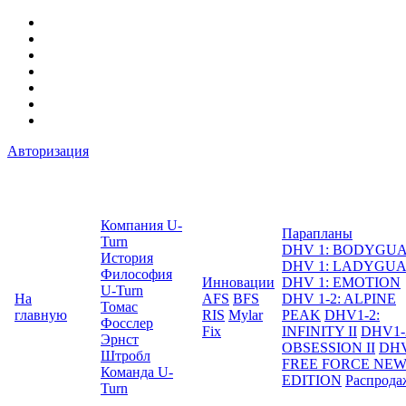
Авторизация
Компания U-
Парапланы
Turn
DHV 1: BODYGU
История
DHV 1: LADYGU
Философия
Инновации
DHV 1: EMOTION
U-Turn
На
AFS
BFS
DHV 1-2: ALPINE
Томас
главную
RIS
Mylar
PEAK
DHV1-2:
Фосслер
Fix
INFINITY II
DHV1-
Эрнст
OBSESSION II
DHV
Штробл
FREE FORCE NE
Команда U-
EDITION
Распрода
Turn