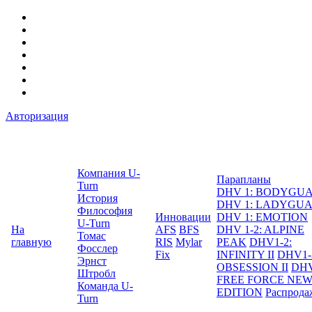
Авторизация
Компания U-
Парапланы
Turn
DHV 1: BODYGU
История
DHV 1: LADYGU
Философия
Инновации
DHV 1: EMOTION
U-Turn
На
AFS
BFS
DHV 1-2: ALPINE
Томас
главную
RIS
Mylar
PEAK
DHV1-2:
Фосслер
Fix
INFINITY II
DHV1-
Эрнст
OBSESSION II
DHV
Штробл
FREE FORCE NE
Команда U-
EDITION
Распрода
Turn